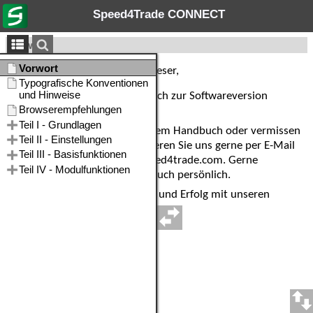
Speed4Trade CONNECT
Vorwort
Sehr geehrte Leserinnen und Leser,
Ihnen liegt das Online-Handbuch zur Softwareversion
4.16.30
vor.
Sie haben Anregungen zu diesem Handbuch oder vermissen
bestimmte Themen? Kontaktieren Sie uns gerne per E-Mail
über die Adresse service@speed4trade.com. Gerne
beantworten wir Ihre Fragen auch persönlich.
Wir wünschen Ihnen viel Spaß und Erfolg mit unseren
Produkten.
Ihr Team von Speed4Trade.