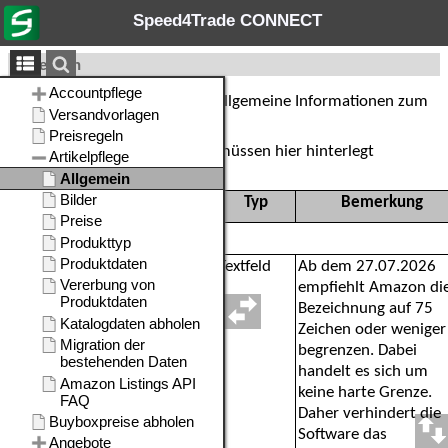
Speed4Trade CONNECT
Allgemein
In diesem Register geben Sie allgemeine Informationen zum
Artikel auf Amazon an.
Folgende Daten können bzw. müssen hier hinterlegt
werden:
Feld/Element
Typ
Bemerkung
Allgemein
Artikelbezeichnung
Textfeld
Ab dem 27.07.2026
empfiehlt Amazon di
Bezeichnung auf 75
Zeichen oder weniger
begrenzen. Dabei
handelt es sich um
keine harte Grenze.
Daher verhindert die
Software das