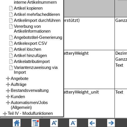
UN-Nummer
(Nicht unterstützt)
Ganzz
Beliebig
amazon_BatteryWeight
Dezim
Ganzz
Text
Beliebig
amazon_BatteryWeight_unit
Text