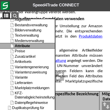
Mehrfacheditieren für viele Artikel gleichzeitig erfolgen.
Speed4Trade CONNECT
Über die Warengruppen können sie auch grundsätzlich an
die Artikel der Warengruppe vererbt werden.
Attribute für allgemeine Grunddaten verwenden
Diese Liste gilt ab der Umstellung zur Amazon
Listings API nicht mehr. Die entsprechenden
Felder sind in den jetzt in den
Produktdaten
enthalten.
Über die Attribute können allgemeine Artikelfelder
abgebildet werden. Die hier genannten Attribute müssen
bei Bedarf über die
Attributverwaltung
angelegt werden. Die
Attributbezeichnung muss bei UN-Nummer unverändert
übernommen werden. Bei neueren Feldern kann die
Bezeichnung im marktplatzspezifischen Feld des Attributes
hinterlegt werden (Siehe Spalte: Marktplatzspezifische
Bezeichnung).
Attributbezeichnung
Marktplatzspezifische Bezeichnung
Mögl
Dat