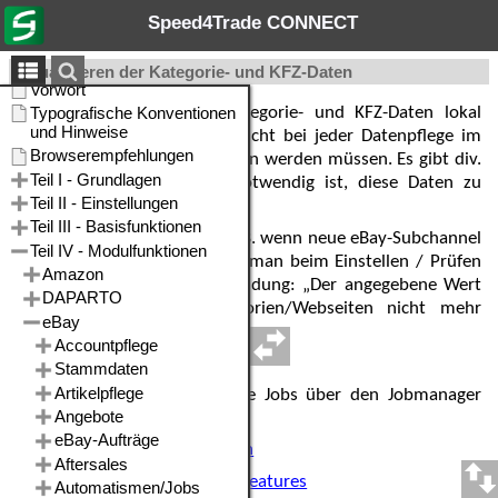
Speed4Trade CONNECT
Aktualisieren der Kategorie- und KFZ-Daten
Für eBay werden einige Kategorie- und KFZ-Daten lokal
vorgehalten, so dass diese nicht bei jeder Datenpflege im
Artikel neu von eBay abgerufen werden müssen. Es gibt div.
Situationen, an denen es notwendig ist, diese Daten zu
aktualisieren.
Sinnvoll ist die Ausführung z.B. wenn neue eBay-Subchannel
lizenziert wurden oder wenn man beim Einstellen / Prüfen
von Angeboten die Fehlermeldung: „Der angegebene Wert
wird in bestimmten Kategorien/Webseiten nicht mehr
unterstützt“ erhält.
Der Reihe nach sind folgende Jobs über den Jobmanager
auszuführen.
1.
Update der
eBay Kategorien
2.
Update der
eBay Kategoriefeatures