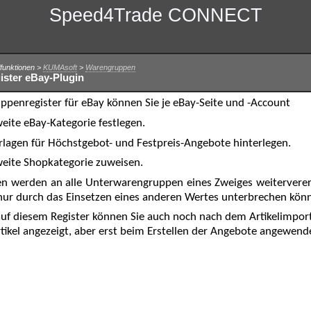
Speed4Trade CONNECT
lfunktionen >
KUMAsoft
>
Warengruppen
ster eBay-Plugin
penregister für eBay können Sie je eBay-Seite und -Account
weite eBay-Kategorie festlegen.
lagen für Höchstgebot- und Festpreis-Angebote hinterlegen.
weite Shopkategorie zuweisen.
en werden an alle Unterwarengruppen eines Zweiges weitervererb
 nur durch das Einsetzen eines anderen Wertes unterbrechen kön
auf diesem Register können Sie auch noch nach dem Artikelimpor
ikel angezeigt, aber erst beim Erstellen der Angebote angewend