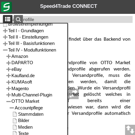
Speed4Trade CONNECT
Versandprofile
Pflege
Die Pflege der Versandprofile findet über das Backend von
OTTO Market statt.
Versandprofile abholen
Über die Schaltfläche Versandprofile von OTTO Market
abholen, können die Versandprofile abgerufen werden.
Nach dem Abholen neuer Versandprofile, muss die
Accountmaske neu geladen werden, damit die
Versandprofile angezeigt werden. Wurde ein Versandprofil
im Backend von OTTO Market gelöscht welches in
Speed4Trade CONNECT bereits einer
Versandkostenkategorie zugewiesen war, dann wird die
Zuweisung beim Abholen der Versandprofile automatisch
entfernt.
Anwenden der Versandprofile