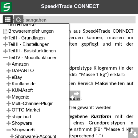
Speed4Trade CONNECT
Grundpreisangaben
Damit die Grundpreisangaben aus Speed4Trade CONNECT
an den Shop übergeben werden können, müssen im
Shopbackend die Maßeinheiten gepflegt und mit der
Software
abgeglichen
werden.
Beispielhaft anhand des Grundpreistyps Kilogramm (In der
Benutzeroberfläche im Artikeledit: "Masse 1 kg") erklärt:
•
Rufen Sie im Shopbackend den Bereich Maßeinheiten auf
(Einstellungen > Shop)
•
Erstellen Sie eine neue Maßeinheit
•
Name der Maßeinheit
kann frei gewählt werden
•
Wichtig ist, dass die angegebene
Kurzform
mit der
Kurzform der Maßeinheit eines Grundpreistypen in
Speed4Trade CONNECT übereinstimmt (Für "Masse 1 kg"
dann "kg"; Für "Stück 1 -" entsprechend "-")