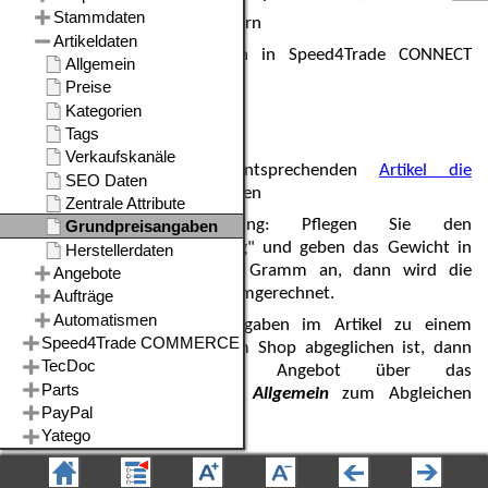
•
Maßeinheit im Shop speichern
•
Abgleich für Maßeinheiten in Speed4Trade CONNECT
ausführen
Artikeledit + Angebote:
•
Es genügt nun im entsprechenden
Artikel die
Grundpreisangaben
zu pflegen
•
Automatische Umrechnung: Pflegen Sie den
Grundpreistyp "Masse 1 kg" und geben das Gewicht in
Speed4Trade CONNECT in Gramm an, dann wird die
Information in Kilogramm umgerechnet.
•
Ändern sich Grundpreisangaben im Artikel zu einem
Grundpreistyp der mit dem Shop abgeglichen ist, dann
wird das zugehörige Angebot über das
Aktualisierungskennzeichen
Allgemein
zum Abgleichen
vorgemerkt.